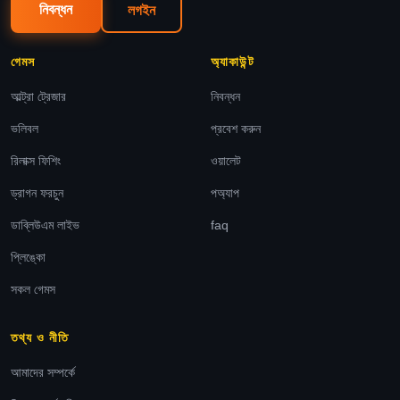
নিবন্ধন
লগইন
গেমস
অ্যাকাউন্ট
আল্ট্রা ট্রেজার
নিবন্ধন
ভলিবল
প্রবেশ করুন
রিলাক্স ফিশিং
ওয়ালেট
ড্রাগন ফরচুন
পঅ্যাপ
ডাব্লিউএম লাইভ
faq
প্লিঙ্কো
সকল গেমস
তথ্য ও নীতি
আমাদের সম্পর্কে