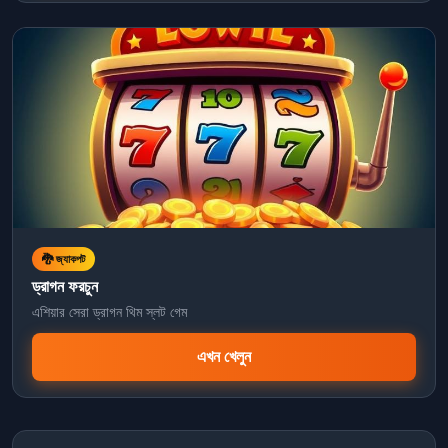
🐉 জ্যাকপট
ড্রাগন ফরচুন
এশিয়ার সেরা ড্রাগন থিম স্লট গেম
এখন খেলুন