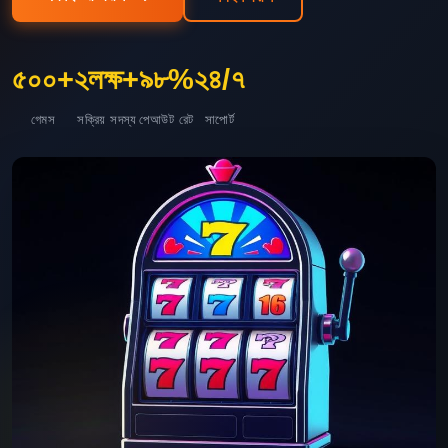
৫০০+
২লক্ষ+
৯৮%
২৪/৭
গেমস
সক্রিয় সদস্য
পেআউট রেট
সাপোর্ট