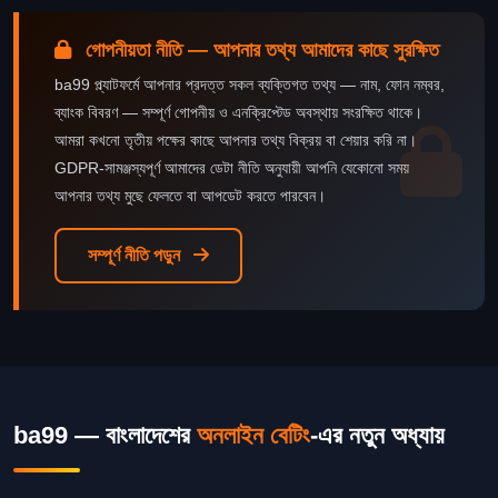
গোপনীয়তা নীতি — আপনার তথ্য আমাদের কাছে সুরক্ষিত
ba99 প্ল্যাটফর্মে আপনার প্রদত্ত সকল ব্যক্তিগত তথ্য — নাম, ফোন নম্বর,
ব্যাংক বিবরণ — সম্পূর্ণ গোপনীয় ও এনক্রিপ্টেড অবস্থায় সংরক্ষিত থাকে।
আমরা কখনো তৃতীয় পক্ষের কাছে আপনার তথ্য বিক্রয় বা শেয়ার করি না।
GDPR-সামঞ্জস্যপূর্ণ আমাদের ডেটা নীতি অনুযায়ী আপনি যেকোনো সময়
আপনার তথ্য মুছে ফেলতে বা আপডেট করতে পারবেন।
সম্পূর্ণ নীতি পড়ুন
ba99 — বাংলাদেশের
অনলাইন বেটিং
-এর নতুন অধ্যায়