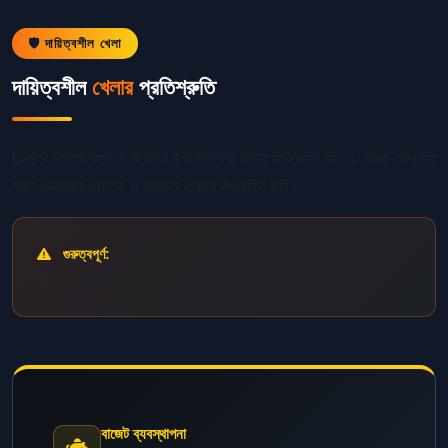
🛡️ দায়িত্বশীল খেলা
দায়িত্বশীল
খেলার
প্রতিশ্রুতি
ba99 বিশ্বাস করে যে বিনোদন উপভোগ করা উচিত দায়িত্বের সাথে। আমরা আমাদের
সকল সদস্যকে সচেতন ও সুরক্ষিত থাকতে উৎসাহিত করি।
গুরুত্বপূর্ণ:
অনলাইন গেমিং শুধুমাত্র প্রাপ্তবয়স্কদের (১৮+) জন্য। আপনার
বয়স ১৮ বছরের কম হলে এই প্ল্যাটফর্ম ব্যবহার থেকে বিরত থাকুন।
বাজেট ব্যবস্থাপনা