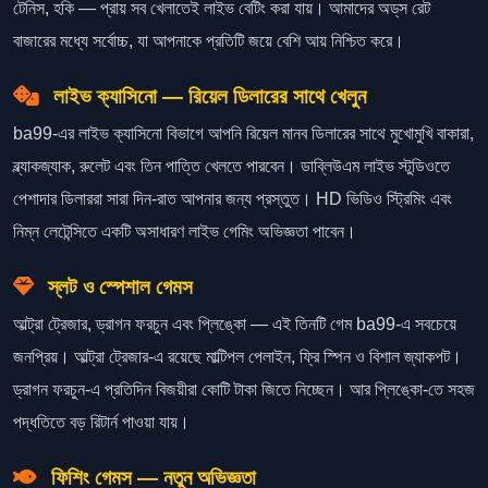
টেনিস, হকি — প্রায় সব খেলাতেই লাইভ বেটিং করা যায়। আমাদের অড্‌স রেট
বাজারের মধ্যে সর্বোচ্চ, যা আপনাকে প্রতিটি জয়ে বেশি আয় নিশ্চিত করে।
লাইভ ক্যাসিনো — রিয়েল ডিলারের সাথে খেলুন
ba99-এর লাইভ ক্যাসিনো বিভাগে আপনি রিয়েল মানব ডিলারের সাথে মুখোমুখি বাকারা,
ব্ল্যাকজ্যাক, রুলেট এবং তিন পাত্তি খেলতে পারবেন। ডাব্লিউএম লাইভ স্টুডিওতে
পেশাদার ডিলাররা সারা দিন-রাত আপনার জন্য প্রস্তুত। HD ভিডিও স্ট্রিমিং এবং
নিম্ন লেটেন্সিতে একটি অসাধারণ লাইভ গেমিং অভিজ্ঞতা পাবেন।
স্লট ও স্পেশাল গেমস
আল্ট্রা ট্রেজার, ড্রাগন ফরচুন এবং প্লিঙ্কো — এই তিনটি গেম ba99-এ সবচেয়ে
জনপ্রিয়। আল্ট্রা ট্রেজার-এ রয়েছে মাল্টিপল পেলাইন, ফ্রি স্পিন ও বিশাল জ্যাকপট।
ড্রাগন ফরচুন-এ প্রতিদিন বিজয়ীরা কোটি টাকা জিতে নিচ্ছেন। আর প্লিঙ্কো-তে সহজ
পদ্ধতিতে বড় রিটার্ন পাওয়া যায়।
ফিশিং গেমস — নতুন অভিজ্ঞতা