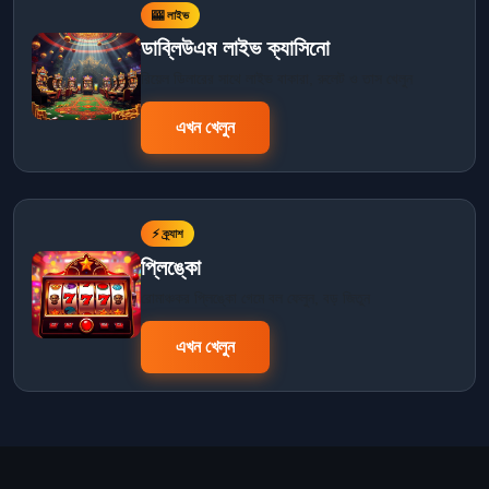
🎰 লাইভ
ডাব্লিউএম লাইভ ক্যাসিনো
রিয়েল ডিলারের সাথে লাইভ বাকারা, রুলেট ও তাস খেলুন
এখন খেলুন
⚡ ক্র্যাশ
প্লিঙ্কো
রোমাঞ্চকর প্লিঙ্কো গেমে বল ফেলুন, বড় জিতুন
এখন খেলুন