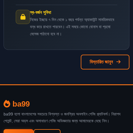
স্ব-বর্জন সুবিধা
নিজের ইচ্ছায় ৭ দিন থেকে ১ বছর পর্যন্ত অ্যাকাউন্ট সাময়িকভাবে
বন্ধ করে রাখতে পারবেন। এই সময়ে কোনো বোনাস বা প্রমো
মেসেজ পাঠানো হবে না।
বিস্তারিত জানুন
ba99
ba99 হলো বাংলাদেশের সবচেয়ে বিশ্বস্ত ও জনপ্রিয় অনলাইন গেমিং প্ল্যাটফর্ম। নিরাপদ
পেমেন্ট, সেরা অড্‌স এবং অসাধারণ গেমিং অভিজ্ঞতার জন্য আমাদেরকে বেছে নিন।