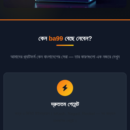
কেন
ba99
বেছে নেবেন?
আমাদের প্ল্যাটফর্ম কেন বাংলাদেশের সেরা — তার কারণগুলো এক নজরে দেখুন
দ্রুততম পেমেন্ট
মাত্র ৩ মিনিটে উইথড্রয়াল। bKash, Nagad, Rocket — সব মাধ্যমে
তাৎক্ষণিক পেমেন্ট।