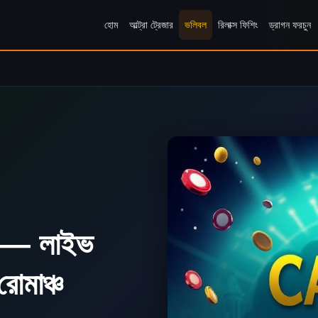
হোম
আল্ট্রা ট্রেজার
ভলিবল
রিলাক্স ফিশিং
ড্রাগন ফরচুন
— লাইভ
রোমাঞ্চ