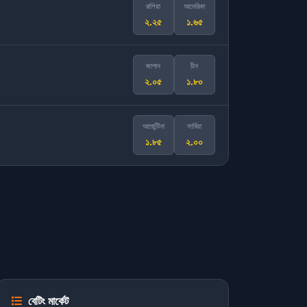
রাশিয়া
আমেরিকা
২.২৫
১.৬৫
জাপান
চীন
২.০৫
১.৮০
আর্জেন্টিনা
সার্বিয়া
১.৮৫
২.০০
বেটিং মার্কেট