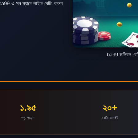
 — ba99-এ সব ম্যাচে লাইভ বেটিং করুন
ba99 ভলিবল বেটিং
১.৯৫
২০+
গড় অড্‌স
বেটিং মার্কেট