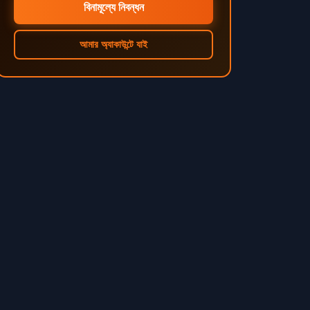
বিনামূল্যে নিবন্ধন
আমার অ্যাকাউন্টে যাই