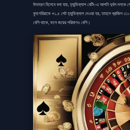
উদাহরণ হিসেবে বলা যায়, হ্যান্ডিক্যাপ বেটিং-এ আপনি দুর্বল দলকে সে
বুলগেরিয়াকে +১.৫ সেট হ্যান্ডিক্যাপ দেওয়া হয়, তাহলে ব্রাজ
বেশি থাকে, ফলে জয়ের পরিমাণও বেশি।