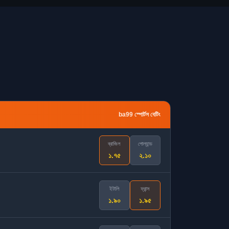
ba99 স্পোর্টস বেটিং
ব্রাজিল
পোল্যান্ড
১.৭৫
২.১০
ইটালি
ফ্রান্স
১.৯০
১.৯৫