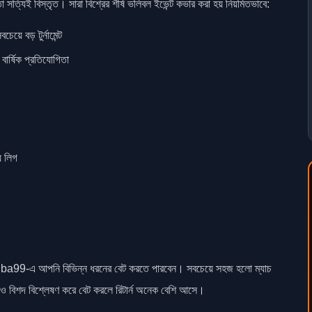
া সত্যিই বিস্তৃত। সারা বিশ্রের শীর্ষ ভলিবল ইভেন্ট কভার করা হয় নিয়মিতভাবে:
ে বড় টুর্নামেন্ট
বার্ষিক প্রতিযোগিতা
় লিগ
ে। ba99-এ আপনি বিভিন্ন ধরনের বেট করতে পারবেন। সবচেয়ে সহজ হলো ম্যাচ
 বিশদ বিশ্লেষণ করে বেট করলে রিটার্ন অনেক বেশি আসে।