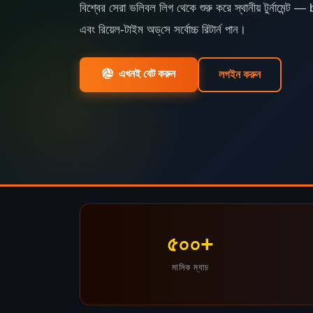
বিশ্বের সেরা ভলিবল লিগ থেকে শুরু করে স্থানীয় টুর্নামেন্ট
এবং রিয়েল-টাইম অড্‌সে সর্বোচ্চ রিটার্ন পান।
এখনই বেট করুন
লগইন করুন
৫০০+
মাসিক ম্যাচ