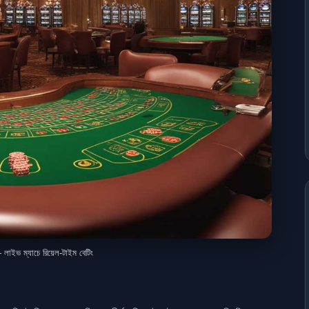
ইভ ম্যাচে রিয়েল-টাইম বেটিং