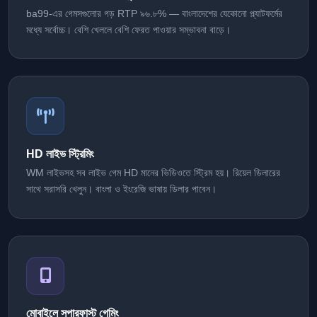
ba99-এর গেমসগুলোর গড় RTP ৯৬.৮% — বাংলাদেশের যেকোনো প্ল্যাটফর্মের
মধ্যে সর্বোচ্চ। বেশি খেললে বেশি ফেরত পাওয়ার সম্ভাবনা বাড়ে।
HD লাইভ স্ট্রিমিং
WM লাইভসহ সব লাইভ গেম HD মানের ভিডিওতে স্ট্রিম হয়। রিয়েল ডিলারের
সাথে সরাসরি খেলুন। বাংলা ও ইংরেজি ভাষায় ডিলার পাবেন।
মোবাইলে সুপারফাস্ট গেমিং