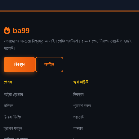
ba99
বাংলাদেশের সবচেয়ে বিশ্বস্ত অনলাইন গেমিং প্ল্যাটফর্ম। ৫০০+ গেম, নিরাপদ পেমেন্ট ও ২৪/৭
সাপোর্ট।
নিবন্ধন
লগইন
গেমস
অ্যাকাউন্ট
আল্ট্রা ট্রেজার
নিবন্ধন
ভলিবল
প্রবেশ করুন
রিলাক্স ফিশিং
ওয়ালেট
ড্রাগন ফরচুন
পঅ্যাপ