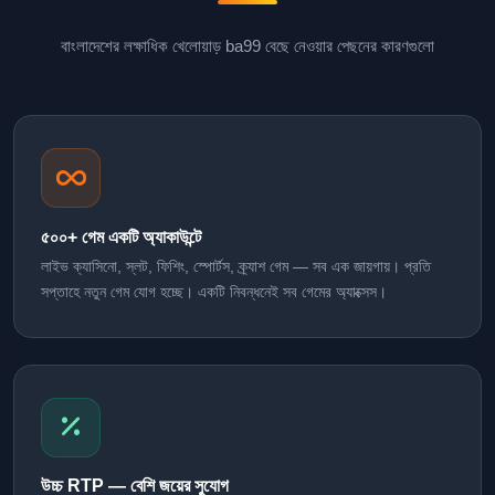
বাংলাদেশের লক্ষাধিক খেলোয়াড় ba99 বেছে নেওয়ার পেছনের কারণগুলো
৫০০+ গেম একটি অ্যাকাউন্টে
লাইভ ক্যাসিনো, স্লট, ফিশিং, স্পোর্টস, ক্র্যাশ গেম — সব এক জায়গায়। প্রতি
সপ্তাহে নতুন গেম যোগ হচ্ছে। একটি নিবন্ধনেই সব গেমের অ্যাক্সেস।
উচ্চ RTP — বেশি জয়ের সুযোগ