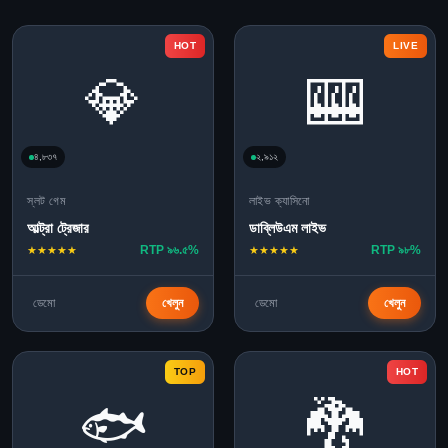
HOT
LIVE
💎
🎰
৪,৮৩৭
২,৯১২
স্লট গেম
লাইভ ক্যাসিনো
আল্ট্রা ট্রেজার
ডাব্লিউএম লাইভ
RTP ৯৬.৫%
RTP ৯৮%
★★★★★
★★★★★
খেলুন
খেলুন
ডেমো
ডেমো
TOP
HOT
🐟
🐉