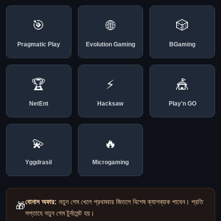
🎯
🌐
🎲
Pragmatic Play
Evolution Gaming
BGaming
🏆
⚡
🎪
NetEnt
Hacksaw
Play'n GO
💫
🔥
Yggdrasil
Microgaming
বোনাস অফার:
নতুন গেম খেলে প্রথমবার জিতলে বিশেষ ক্যাশব্যাক পাবেন। প্রতি
🎁
সপ্তাহে নতুন গেম টুর্নামেন্ট হয়।