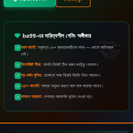
ba99-এর দায়িত্বশীল গেমিং অঙ্গীকার
বয়স যাচাই:
শুধুমাত্র ১৮+ ব্যবহারকারীদের জন্য — কোনো ব্যতিক্রম
✓
নেই।
ডিপোজিট সীমা:
আপনি নিজেই ঠিক করুন কতটুকু খেলবেন।
✓
স্ব-বর্জন সুবিধা:
যেকোনো সময় নিজেই বিরতি নিতে পারবেন।
✓
২৪/৭ সাপোর্ট:
সমস্যা অনুভব করলে সঙ্গে সঙ্গে সাহায্য পাবেন।
✓
বাস্তব সহায়তা:
পেশাদার পরামর্শের সুযোগ দেওয়া হয়।
✓