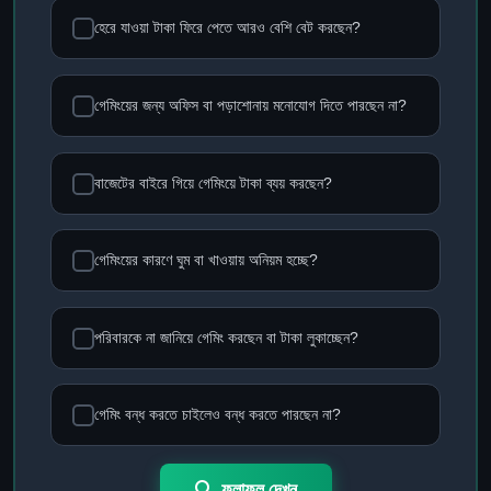
হেরে যাওয়া টাকা ফিরে পেতে আরও বেশি বেট করছেন?
গেমিংয়ের জন্য অফিস বা পড়াশোনায় মনোযোগ দিতে পারছেন না?
বাজেটের বাইরে গিয়ে গেমিংয়ে টাকা ব্যয় করছেন?
গেমিংয়ের কারণে ঘুম বা খাওয়ায় অনিয়ম হচ্ছে?
পরিবারকে না জানিয়ে গেমিং করছেন বা টাকা লুকাচ্ছেন?
গেমিং বন্ধ করতে চাইলেও বন্ধ করতে পারছেন না?
ফলাফল দেখুন