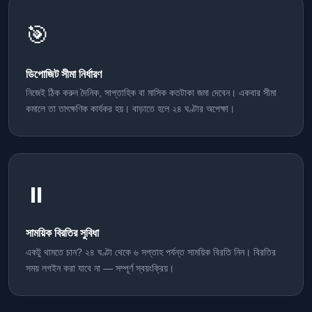
🎯
ডিপোজিট সীমা নির্ধারণ
নিজেই ঠিক করুন দৈনিক, সাপ্তাহিক বা মাসিক কতটাকা জমা দেবেন। একবার সীমা
কমালে তা তাৎক্ষণিক কার্যকর হয়। বাড়াতে হলে ২৪ ঘণ্টার অপেক্ষা।
⏸️
সাময়িক বিরতির সুবিধা
একটু থামতে চান? ২৪ ঘণ্টা থেকে ৬ সপ্তাহ পর্যন্ত সাময়িক বিরতি নিন। বিরতির
সময় লগইন করা যাবে না — সম্পূর্ণ স্বয়ংক্রিয়।