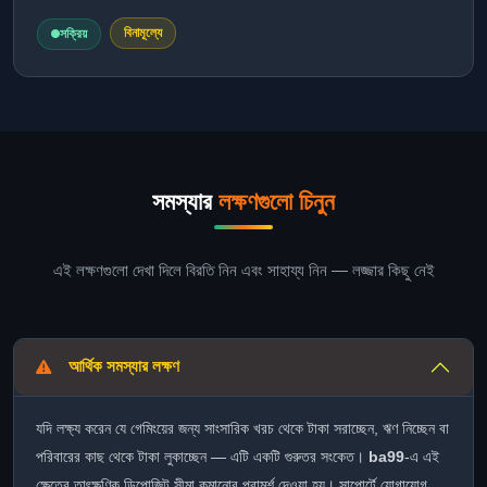
বিনামূল্যে
সক্রিয়
সমস্যার
লক্ষণগুলো চিনুন
এই লক্ষণগুলো দেখা দিলে বিরতি নিন এবং সাহায্য নিন — লজ্জার কিছু নেই
আর্থিক সমস্যার লক্ষণ
যদি লক্ষ্য করেন যে গেমিংয়ের জন্য সাংসারিক খরচ থেকে টাকা সরাচ্ছেন, ঋণ নিচ্ছেন বা
পরিবারের কাছ থেকে টাকা লুকাচ্ছেন — এটি একটি গুরুতর সংকেত।
ba99
-এ এই
ক্ষেত্রে তাৎক্ষণিক ডিপোজিট সীমা কমানোর পরামর্শ দেওয়া হয়। সাপোর্টে যোগাযোগ