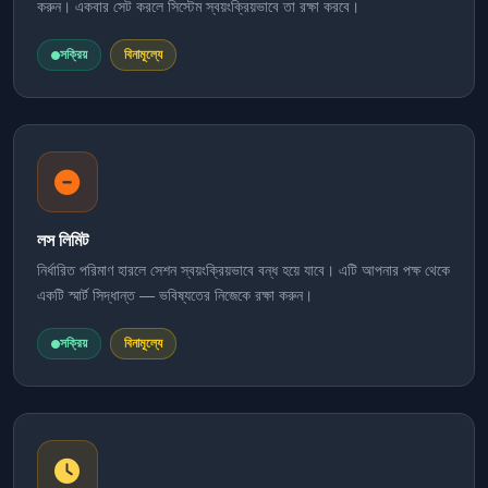
করুন। একবার সেট করলে সিস্টেম স্বয়ংক্রিয়ভাবে তা রক্ষা করবে।
বিনামূল্যে
সক্রিয়
লস লিমিট
নির্ধারিত পরিমাণ হারলে সেশন স্বয়ংক্রিয়ভাবে বন্ধ হয়ে যাবে। এটি আপনার পক্ষ থেকে
একটি স্মার্ট সিদ্ধান্ত — ভবিষ্যতের নিজেকে রক্ষা করুন।
বিনামূল্যে
সক্রিয়