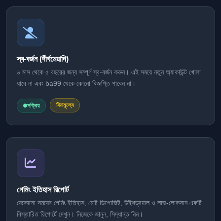
স্ব-বর্জন (দীর্ঘমেয়াদি)
৬ মাস থেকে ৫ বছরের জন্য সম্পূর্ণ স্ব-বর্জন করুন। এই সময়ে নতুন অ্যাকাউন্ট খোলা
যাবে না এবং ba99 থেকে কোনো বিজ্ঞপ্তি পাবেন না।
বিনামূল্যে
সক্রিয়
গেমিং ইতিহাস রিপোর্ট
যেকোনো সময়ের গেমিং ইতিহাস, মোট ডিপোজিট, উইথড্রয়াল ও লাভ-লোকসান একটি
বিস্তারিত রিপোর্টে দেখুন। নিজেকে জানুন, সিদ্ধান্ত নিন।