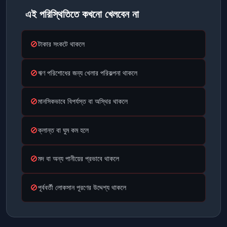
এই পরিস্থিতিতে কখনো খেলবেন না
🚫
টাকার সংকটে থাকলে
🚫
ঋণ পরিশোধের জন্য খেলার পরিকল্পনা থাকলে
🚫
মানসিকভাবে বিপর্যস্ত বা অস্থির থাকলে
🚫
ক্লান্ত বা ঘুম কম হলে
🚫
মদ বা অন্য পানীয়ের প্রভাবে থাকলে
🚫
পূর্ববর্তী লোকসান পূরণের উদ্দেশ্য থাকলে