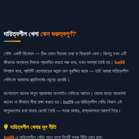
দায়িত্বশীল খেলা
কেন গুরুত্বপূর্ণ?
গেমিং একটি বিনোদন — ঠিক যেমন সিনেমা দেখা বা ক্রিকেট খেলা। কিন্তু যখন এটি
জীবনের অন্যান্য দিককে প্রভাবিত করতে শুরু করে, তখন সমস্যা তৈরি হয়।
ba99
বিশ্বাস করে, প্রতিটি খেলোয়াড়ের আনন্দ যেন সুরক্ষিত থাকে — তাই আমরা দায়িত্বশীল
গেমিংকে আমাদের প্ল্যাটফর্মের কেন্দ্রে রেখেছি।
বাংলাদেশে অনেক মানুষ প্রথমবার অনলাইন গেমিংয়ে আসেন। তাদের মধ্যে অনেকেই
জানেন না কীভাবে সীমা রক্ষা করতে হয়। ba99-এর দায়িত্বশীল গেমিং বিভাগ এই
মানুষগুলোর কথা মাথায় রেখেই তৈরি — সহজ ভাষায়, বাস্তবসম্মত পরামর্শ নিয়ে।
দায়িত্বশীল খেলার মূল নীতি
ba99
-এ দায়িত্বশীল গেমিং মানে হলো তিনটি সহজ নীতি মেনে চলা: