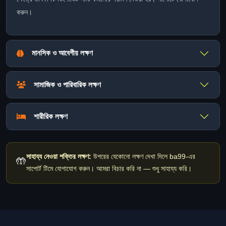
করুন।
মানসিক ও আবেগীয় লক্ষণ
সামাজিক ও পারিবারিক লক্ষণ
শারীরিক লক্ষণ
সাহায্য নেওয়া শক্তির লক্ষণ:
উপরের যেকোনো লক্ষণ দেখা দিলে ba99-এর
🤲
সাপোর্ট টিমে যোগাযোগ করুন। আমরা বিচার করি না — শুধু সাহায্য করি।