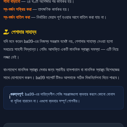
সীমা বাড়ানো
— ২৪ ঘণ্টা অপেক্ষার পর কার্যকর হয়।
স্ব-বর্জন সক্রিয় করা
— তাৎক্ষণিক কার্যকর হয়।
স্ব-বর্জন বাতিল করা
— নির্ধারিত মেয়াদ পূর্ণ হওয়ার আগে বাতিল করা যায় না।
পেশাদার সাহায্য
যদি মনে করেন ba99-এর নিজস্ব সরঞ্জাম যথেষ্ট নয়, পেশাদার সাহায্য নেওয়া হলো
সবচেয়ে সাহসী সিদ্ধান্ত। গেমিং আসক্তি একটি মানসিক স্বাস্থ্য সমস্যা — এটি নিয়ে
লজ্জা নেই।
বাংলাদেশে মানসিক স্বাস্থ্য সেবার জন্য স্থানীয় হাসপাতাল বা মানসিক স্বাস্থ্য বিশেষজ্ঞের
সাথে যোগাযোগ করুন। ba99 সাপোর্ট টিমও আপনাকে সঠিক দিকনির্দেশনা দিতে পারবে।
গুরুত্বপূর্ণ:
ba99-এর দায়িত্বশীল গেমিং সরঞ্জামগুলো ব্যবহার করলে কোনো বোনাস
ℹ️
বা সুবিধা হারাবেন না। এগুলো ব্যবহার সম্পূর্ণ গোপনীয়।