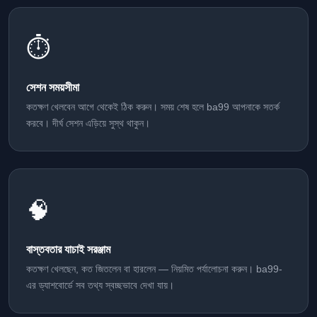
⏱️
সেশন সময়সীমা
কতক্ষণ খেলবেন আগে থেকেই ঠিক করুন। সময় শেষ হলে ba99 আপনাকে সতর্ক
করবে। দীর্ঘ সেশন এড়িয়ে সুস্থ থাকুন।
🧠
বাস্তবতার যাচাই সরঞ্জাম
কতক্ষণ খেলছেন, কত জিতলেন বা হারলেন — নিয়মিত পর্যালোচনা করুন। ba99-
এর ড্যাশবোর্ডে সব তথ্য স্বচ্ছভাবে দেখা যায়।