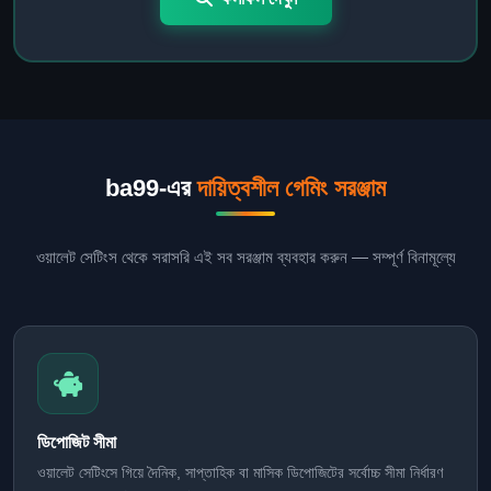
ba99-এর
দায়িত্বশীল গেমিং সরঞ্জাম
ওয়ালেট সেটিংস থেকে সরাসরি এই সব সরঞ্জাম ব্যবহার করুন — সম্পূর্ণ বিনামূল্যে
ডিপোজিট সীমা
ওয়ালেট সেটিংসে গিয়ে দৈনিক, সাপ্তাহিক বা মাসিক ডিপোজিটের সর্বোচ্চ সীমা নির্ধারণ